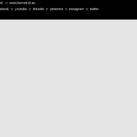
ved.
::
www.borrett.id.au
cebook
::
youtube
::
linkedin
::
pinterest
::
instagram
::
twitter